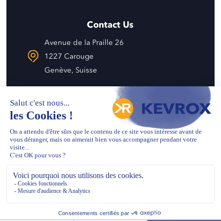
Contact Us
Avenue de la Praille 26
1227 Carouge
Genève, Suisse
info@kevrox.com
+41 22 343 57 58
© 2026 - Designed and developed by
Be Creative
Français
English
Politique de confidentialité